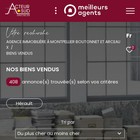
V
o
r
e
r
e
c
e
c
e
Fr
AGENCE IMMOBILIÈRE À MONTPELLIER BOUTONNET ET ARCEAU
X
0
Effectuer une recherche
BIENS VENDUS
et trouver le bien qui correspond à vos
critères
NOS BIENS VENDUS
408
annonce(s) trouvée(s) selon vos critères
Type
d'offre
Vente
Hérault
Type
de
Type de bien
bien
Tri par
Ville
Du plus cher au moins cher