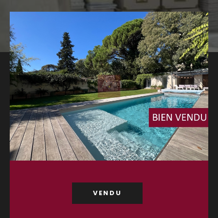
Budget
Budget
Surface
Surface
Pièces
Pièces
Référence
AFFINER LES CRITÈRES
TERRASSE
PARKING
PISCINE
VENDU
FILTRER PAR