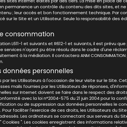
s sites Internet édités par des tiers. La mise en place de ces
en permanence un contrôle du contenu des dits sites, et ne peu
contenu ; leur accès et bon fonctionnement technique. Par con
é sur le Site et un Utilisateur. Seule la responsabilité des éd
s de consommation
L611-1 et suivants et R612-1 et suivants, il est prévu que 
de services n'ayant pu être résolu dans le cadre d'une récl
tuitement à la médiation. Il contactera ANM CONSOMMATION pa
m.
es données personnelles
 par les Utilisateurs à l'occasion de leur visite sur le Site. 
adresses mails fournies par les Utilisateurs de réponses, d'inf
nelles sur Internet doivent se faire dans le respect des dr
onformité avec la loi n°2004-575 du 21 juin 2004 pour la con
tification ou de suppression aux données personnelles le con
ur faciliter l'exercice de ces droits, les Utilisateurs du Site
adressés. Les ordinateurs se connectant aux serveurs du Site 
okies ". Les cookies enregistrent des informations relatives