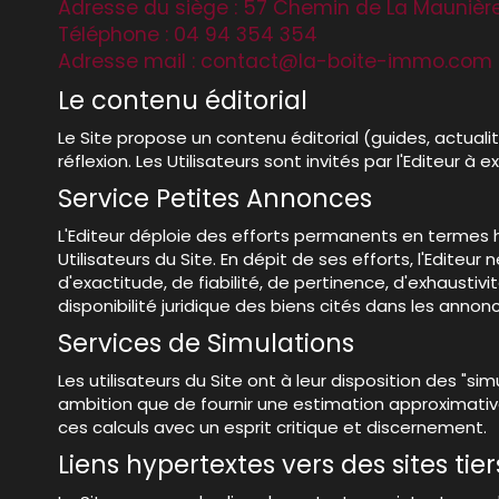
Adresse du siège : 57 Chemin de La Maunièr
Téléphone : 04 94 354 354
Adresse mail : contact@la-boite-immo.com
Le contenu éditorial
Le Site propose un contenu éditorial (guides, actual
réflexion. Les Utilisateurs sont invités par l'Editeur 
Service Petites Annonces
L'Editeur déploie des efforts permanents en termes h
Utilisateurs du Site. En dépit de ses efforts, l'Edit
d'exactitude, de fiabilité, de pertinence, d'exhaustiv
disponibilité juridique des biens cités dans les annon
Services de Simulations
Les utilisateurs du Site ont à leur disposition des "
ambition que de fournir une estimation approximative 
ces calculs avec un esprit critique et discernement.
Liens hypertextes vers des sites tier