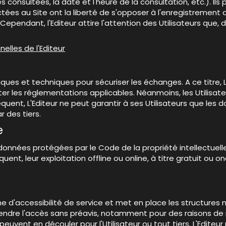
s consultées, la date et l'heure de la consultation, etc.). Ils
es au Site ont la liberté de s'opposer à l'enregistrement de
ependant, l'Editeur attire l'attention des Utilisateurs que, d
elles de l'Editeur
iques et techniques pour sécuriser les échanges. A ce titre,
 les réglementations applicables. Néanmoins, les Utilisateu
équent, L'Editeur ne peut garantir à ses Utilisateurs que les
 des tiers.
e
s données protégées par le Code de la propriété intellectuel
nt, leur exploitation offline ou online, à titre gratuit ou 
 d'accessibilité de service et met en place les structures n
pendre l'accès sans préavis, notamment pour des raisons de 
euvent en découler pour l'Utilisateur ou tout tiers. L'Edite