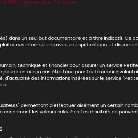
e 83400 Hyères-les-Palmiers
ités) dans un seul but documentaire et à titre indicatif. C
à exploiter ces informations avec un esprit critique et discerne
umain, technique et financier pour assurer un service Petit
eur ne pourra en aucun cas être tenu pour toute erreur involo
ité, d'actualité des informations insérées sur le service "Pet
ces.
simulateurs" permettant d'effectuer aisément un certain nomb
concernant les valeurs calculées. Les résultats ne pouvant p
s