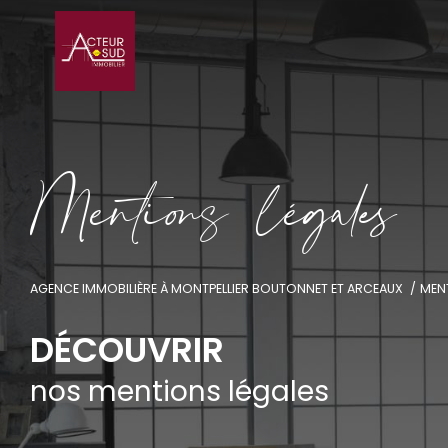
M
e
n
t
i
o
s
l
é
g
a
e
AGENCE IMMOBILIÈRE À MONTPELLIER BOUTONNET ET ARCEAUX
MEN
DÉCOUVRIR
nos mentions légales