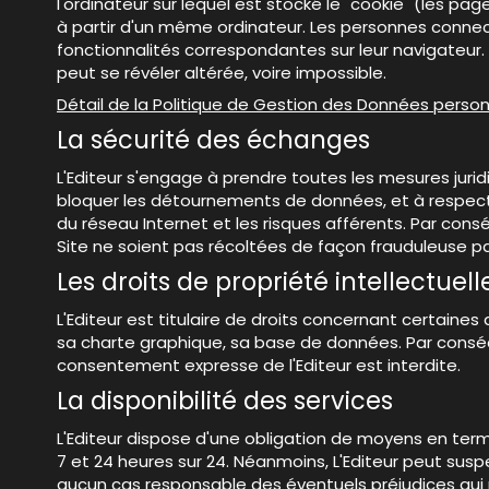
l'ordinateur sur lequel est stocké le "cookie" (les page
à partir d'un même ordinateur. Les personnes connecté
fonctionnalités correspondantes sur leur navigateur. C
peut se révéler altérée, voire impossible.
Détail de la Politique de Gestion des Données personn
La sécurité des échanges
L'Editeur s'engage à prendre toutes les mesures jurid
bloquer les détournements de données, et à respecter
du réseau Internet et les risques afférents. Par cons
Site ne soient pas récoltées de façon frauduleuse par
Les droits de propriété intellectuell
L'Editeur est titulaire de droits concernant certaine
sa charte graphique, sa base de données. Par conséque
consentement expresse de l'Editeur est interdite.
La disponibilité des services
L'Editeur dispose d'une obligation de moyens en terme
7 et 24 heures sur 24. Néanmoins, L'Editeur peut sus
aucun cas responsable des éventuels préjudices qui p