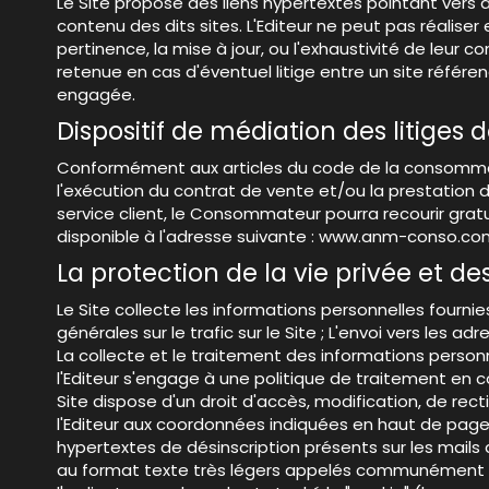
Le Site propose des liens hypertextes pointant vers de
contenu des dits sites. L'Editeur ne peut pas réaliser 
pertinence, la mise à jour, ou l'exhaustivité de leur 
retenue en cas d'éventuel litige entre un site référenc
engagée.
Dispositif de médiation des litige
Conformément aux articles du code de la consommation 
l'exécution du contrat de vente et/ou la prestation 
service client, le Consommateur pourra recourir gra
disponible à l'adresse suivante : www.anm-conso.co
La protection de la vie privée et d
Le Site collecte les informations personnelles fournies
générales sur le trafic sur le Site ; L'envoi vers les 
La collecte et le traitement des informations person
l'Editeur s'engage à une politique de traitement en c
Site dispose d'un droit d'accès, modification, de rec
l'Editeur aux coordonnées indiquées en haut de page. Po
hypertextes de désinscription présents sur les mails 
au format texte très légers appelés communément " Co