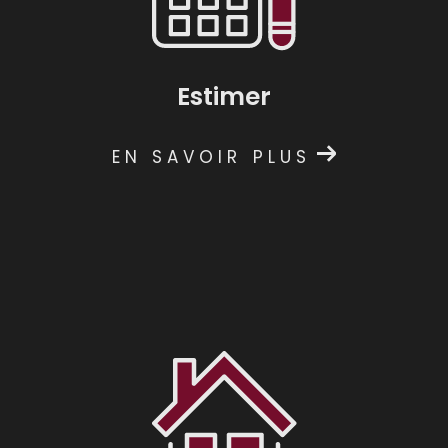
professionnels : rédaction des baux, états des
lieux d'entrée et sortie, gestion
administrative... Notre équipe s'occupe de
tout.
Estimer
Faire estimer un bien
EN SAVOIR PLUS
Vous désirez vendre rapidement votre bien
immobilier ? N'hésitez pas à contacter une de
nos agences à Montpellier Boutonnet ou
Arceaux pour une
estimation immobilière de v
otre villa, maison, appartement ou terrain
.