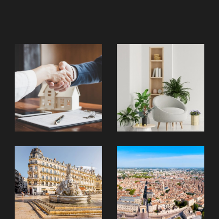
Montpellier, Castelnau-le-Lez, Juvignac ou
leurs environs ? Parcourez nos annonces
immobilières de biens à vendre pour trouver
votre logement ou contactez Acteur Sud
Immobilier pour un accompagnement dans
vos recherches.
Vous souhaitez faire l'acquisition d'un
appartement avec terrasse, d'une villa
moderne avec piscine, d'une maison
traditionnelle avec jardin ou d'un terrain
constructible ? Les agences Acteur Sud
Immobilier recherchent pour vous le bien
répondant à tous vos critères à Montpellier
Boutonnet, Arceaux, Aiguelongue...