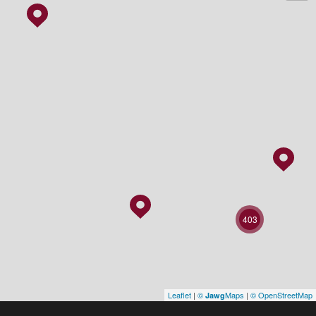
403
Leaflet
|
©
Maps
|
© OpenStreetMap
Jawg