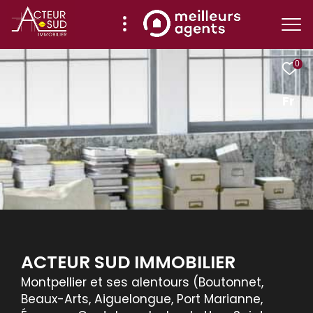
0
Fr
Effectuer
Type
d'offre
Location
une
recherche
Type
de
Type de bien
et
bien
trouver
Localisation
le
bien
qui
ACTEUR SUD IMMOBILIER
RECHERCHER
correspond
Montpellier et ses alentours (Boutonnet,
à
Beaux-Arts, Aiguelongue, Port Marianne,
vos