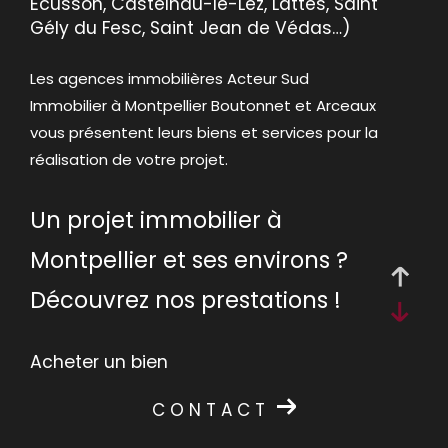
Écusson, Castelnau-le-Lez, Lattes, Saint
critères
Gély du Fesc, Saint Jean de Védas…)
Les agences immobilières Acteur Sud
Immobilier à Montpellier Boutonnet et Arceaux
vous présentent leurs biens et services pour la
réalisation de votre projet.
Un projet immobilier à
Montpellier et ses environs ?
Découvrez nos prestations !
Acheter un bien
CONTACT
Vous êtes à la recherche d'une maison, villa ou
d'un appartement à acheter ou louer à