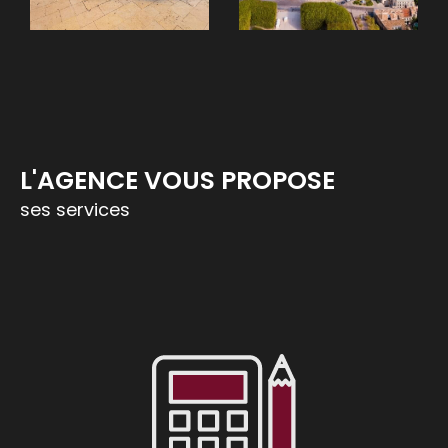
Trouver une location
Nos agences immobilières vous proposent
également un grand choix de biens
immobiliers à louer à l'année, meublés ou
vides.
L'AGENCE VOUS PROPOSE
Confier la gestion d'un bien locatif
ses services
Acteur Sud Immobilier vous propose
également ses services pour la
gestion locativ
e de votre maison ou appartement à Montpelli
er
et ses environs.
Louez votre bien immobilier en toute sérénité
en confiant la gestion de votre bien à des