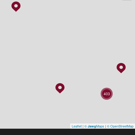
403
Leaflet
|
©
Maps
|
© OpenStreetMap
Jawg