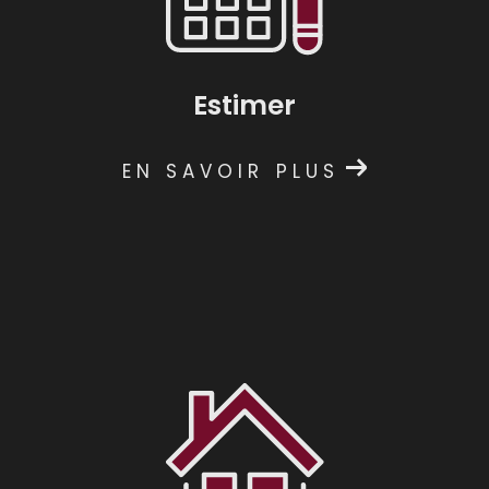
professionnels : rédaction des baux, états des
lieux d'entrée et sortie, gestion
administrative... Notre équipe s'occupe de
tout.
Estimer
Faire estimer un bien
EN SAVOIR PLUS
Vous désirez vendre rapidement votre bien
immobilier ? N'hésitez pas à contacter une de
nos agences à Montpellier Boutonnet ou
Arceaux pour une
estimation immobilière de v
otre villa, maison, appartement ou terrain
.