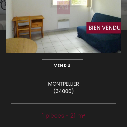
Budget
Budget
Surface
Surface
Pièces
Pièces
VENDU
Référence
MONTPELLIER
(34000)
AFFINER LES CRITÈRES
TERRASSE
PARKING
PISCINE
1 pièces - 21 m²
FILTRER PAR