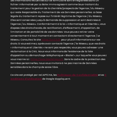
Les informations recueillies sur ce formulaire sont enregistrées dans un
fichier informatisé par La Boite Immo agissant comme Sous-traitant du
traitement pour la gestion de la clientèle/prospects de l'Agence / du Réseau
qui reste Responsable du Traitement de vos Données personnelles. La base
légale du traitement repose sur l'intérêt légitime de l'Agence / du Réseau.
Elles sont conservées jusqu'à demande de suppression et sont destinées à
l'Agence / au Réseau. Conformément à la loi « informatique et libertés », vous
disposez des droits d’accès, de rectification, d’effacement, d’opposition, de
limitation et de portabilité de vos données. Vous pouvez retirer votre
consentement à tout moment en contactant directement l’Agence / Le
Réseau. Consultez le site
https://cnil.fr/fr
pour plus d’informations sur vos
droits. Si vous estimez, après avoir contacté l'Agence / le Réseau, que vos droits
« Informatique et Libertés » ne sont pas respectés, vous pouvez adresser une
réclamation à la CNIL. Nous vous informons de l’existence de la liste
d'opposition au démarchage téléphonique « Bloctel », sur laquelle vous pouvez
vous inscrire ici :
https://www.bloctel.gouv.fr
. Dans le cadre de la protection des
Données personnelles, nous vous invitons à ne pas inscrire de Données
sensibles dans le champ de saisie libre.
Ce site est protégé par reCAPTCHA, les
Politiques de Confidentialité
et es
C
onditions d'utilisation
de Google s'appliquent.