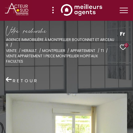
V
o
r
e
r
e
c
e
c
e
Fr
AGENCE IMMOBILIÈRE À MONTPELLIER BOUTONNET ET ARCEAU
X
0
Effectuer une recherche
VENTE
HERAULT
MONTPELLIER
APPARTEMENT
T1
VENTE APPARTEMENT 1 PIECE MONTPELLIER HOPITAUX
et trouver le bien qui correspond à vos
FACULTES
critères
RETOUR
Type
d'offre
Vente
Type
de
Type de bien
bien
Ville