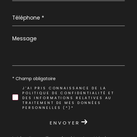
Téléphone
*
Message
*
* Champ obligatoire
J'AI PRIS CONNAISSANCE DE LA
POLITIQUE DE CONFIDENTIALITÉ ET
DES INFORMATIONS RELATIVES AU
TRAITEMENT DE MES DONNÉES
PERSONNELLES (*)*
ENVOYER