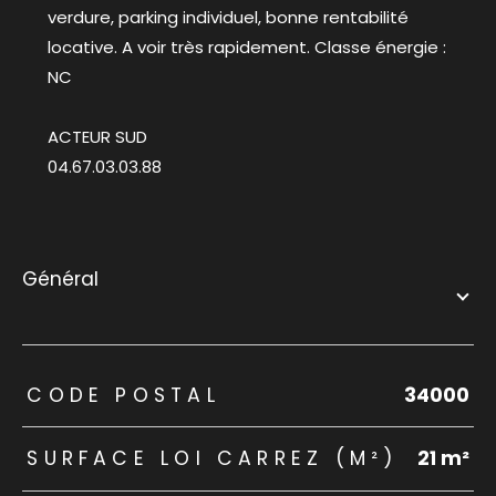
verdure, parking individuel, bonne rentabilité
locative. A voir très rapidement. Classe énergie :
NC
ACTEUR SUD
04.67.03.03.88
général
TRAD_ZEPHYR_Caracteristique
TRAD_ZEPHYR_Valeurs
CODE POSTAL
34000
SURFACE LOI CARREZ (M²)
21 m²