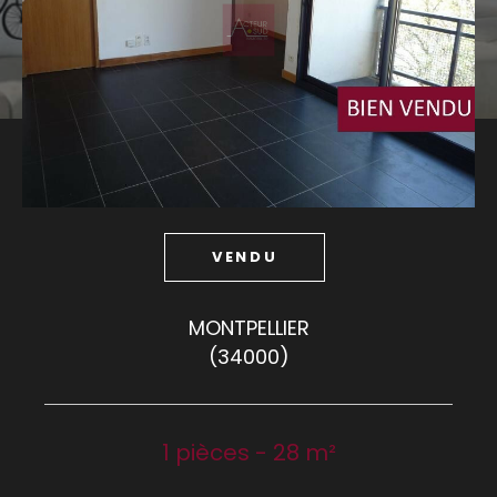
Budget
Budget
Surface
Surface
Pièces
Pièces
VENDU
Référence
MONTPELLIER
(34000)
AFFINER LES CRITÈRES
TERRASSE
PARKING
PISCINE
1 pièces - 28 m²
FILTRER PAR