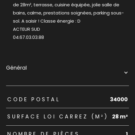
de 28m², terrasse, cuisine équipée, jolie salle de
bains, calme, prestations soignées, parking sous-
sol. A saisir ! Classe énergie : D
ACTEUR SUD
04.67.03.03.88
général
TRAD_ZEPHYR_Caracteristique
TRAD_ZEPHYR_Valeurs
CODE POSTAL
34000
SURFACE LOI CARREZ (M²)
28 m²
NOMBRE DE PIÈCES
1