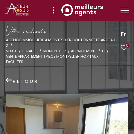
V
o
r
e
r
e
c
e
c
e
Fr
AGENCE IMMOBILIÈRE À MONTPELLIER BOUTONNET ET ARCEAU
X
0
Effectuer une recherche
VENTE
HERAULT
MONTPELLIER
APPARTEMENT
T1
VENTE APPARTEMENT 1 PIECE MONTPELLIER HOPITAUX
et trouver le bien qui correspond à vos
FACULTES
critères
RETOUR
Type
d'offre
Vente
Type
de
Type de bien
bien
Ville