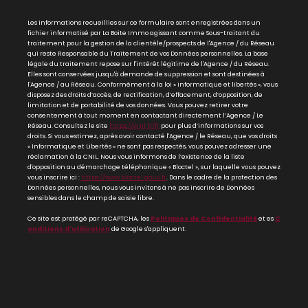
Les informations recueillies sur ce formulaire sont enregistrées dans un
fichier informatisé par La Boite Immo agissant comme Sous-traitant du
traitement pour la gestion de la clientèle/prospects de l'Agence / du Réseau
qui reste Responsable du Traitement de vos Données personnelles. La base
légale du traitement repose sur l'intérêt légitime de l'Agence / du Réseau.
Elles sont conservées jusqu'à demande de suppression et sont destinées à
l'Agence / au Réseau. Conformément à la loi « informatique et libertés », vous
disposez des droits d’accès, de rectification, d’effacement, d’opposition, de
limitation et de portabilité de vos données. Vous pouvez retirer votre
consentement à tout moment en contactant directement l’Agence / Le
Réseau. Consultez le site
https://cnil.fr/fr
pour plus d’informations sur vos
droits. Si vous estimez, après avoir contacté l'Agence / le Réseau, que vos droits
« Informatique et Libertés » ne sont pas respectés, vous pouvez adresser une
réclamation à la CNIL. Nous vous informons de l’existence de la liste
d'opposition au démarchage téléphonique « Bloctel », sur laquelle vous pouvez
vous inscrire ici :
https://www.bloctel.gouv.fr
. Dans le cadre de la protection des
Données personnelles, nous vous invitons à ne pas inscrire de Données
sensibles dans le champ de saisie libre.
Ce site est protégé par reCAPTCHA, les
Politiques de Confidentialité
et es
C
onditions d'utilisation
de Google s'appliquent.