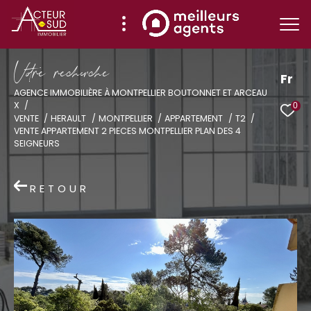
V
o
r
e
r
e
c
e
c
e
Fr
AGENCE IMMOBILIÈRE À MONTPELLIER BOUTONNET ET ARCEAU
X
0
Effectuer une recherche
VENTE
HERAULT
MONTPELLIER
APPARTEMENT
T2
VENTE APPARTEMENT 2 PIECES MONTPELLIER PLAN DES 4
et trouver le bien qui correspond à vos
SEIGNEURS
critères
RETOUR
Type
d'offre
Vente
Type
de
Type de bien
bien
Ville