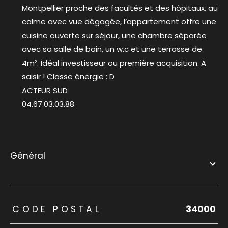
Montpellier proche des facultés et des hôpitaux, au
calme avec vue dégagée, l’appartement offre une
cuisine ouverte sur séjour, une chambre séparée
avec sa salle de bain, un w.c et une terrasse de
4m². Idéal investisseur ou première acquisition. A
saisir ! Classe énergie : D
ACTEUR SUD
04.67.03.03.88
général
TRAD_ZEPHYR_Caracteristique
TRAD_ZEPHYR_Valeurs
CODE POSTAL
34000