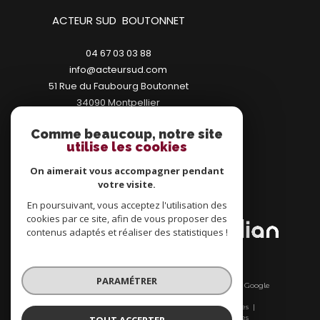
ACTEUR SUD BOUTONNET
04 67 03 03 88
info@acteursud.com
51 Rue du Faubourg Boutonnet
34090
montpellier
Comme beaucoup, notre site
utilise les cookies
On aimerait vous accompagner pendant
votre visite.
ADHÉRENTS
En poursuivant, vous acceptez l'utilisation des
cookies par ce site, afin de vous proposer des
contenus adaptés et réaliser des statistiques !
PARAMÉTRER
© 2026 | Tous droits réservés | Traduction powered by Google
|
Nos honoraires
Plan du site
Mentions légales
Admin
Nos liens
Politique RGPD
Cookies
TOUT ACCEPTER