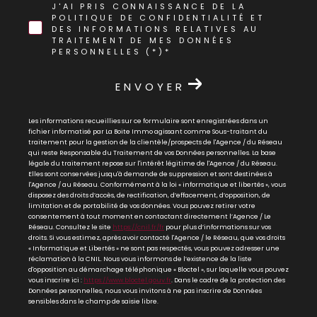
J'AI PRIS CONNAISSANCE DE LA
POLITIQUE DE CONFIDENTIALITÉ ET
DES INFORMATIONS RELATIVES AU
TRAITEMENT DE MES DONNÉES
PERSONNELLES (*)*
ENVOYER
Les informations recueillies sur ce formulaire sont enregistrées dans un
fichier informatisé par La Boite Immo agissant comme Sous-traitant du
traitement pour la gestion de la clientèle/prospects de l'Agence / du Réseau
qui reste Responsable du Traitement de vos Données personnelles. La base
légale du traitement repose sur l'intérêt légitime de l'Agence / du Réseau.
Elles sont conservées jusqu'à demande de suppression et sont destinées à
l'Agence / au Réseau. Conformément à la loi « informatique et libertés », vous
disposez des droits d’accès, de rectification, d’effacement, d’opposition, de
limitation et de portabilité de vos données. Vous pouvez retirer votre
consentement à tout moment en contactant directement l’Agence / Le
Réseau. Consultez le site
https://cnil.fr/fr
pour plus d’informations sur vos
droits. Si vous estimez, après avoir contacté l'Agence / le Réseau, que vos droits
« Informatique et Libertés » ne sont pas respectés, vous pouvez adresser une
réclamation à la CNIL. Nous vous informons de l’existence de la liste
d'opposition au démarchage téléphonique « Bloctel », sur laquelle vous pouvez
vous inscrire ici :
https://www.bloctel.gouv.fr
. Dans le cadre de la protection des
Données personnelles, nous vous invitons à ne pas inscrire de Données
sensibles dans le champ de saisie libre.