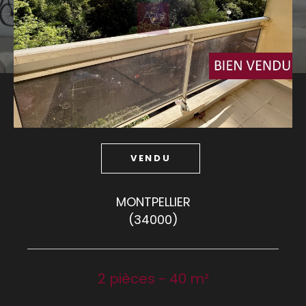
Budget
Budget
Surface
Surface
Pièces
Pièces
VENDU
Référence
MONTPELLIER
(34000)
AFFINER LES CRITÈRES
TERRASSE
PARKING
PISCINE
2 pièces - 40 m²
FILTRER PAR