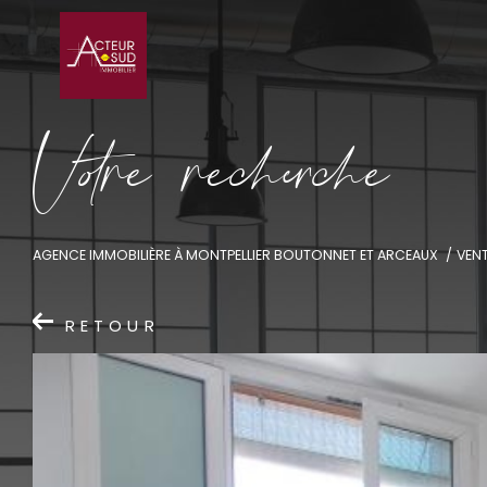
V
o
r
e
r
e
c
e
c
e
AGENCE IMMOBILIÈRE À MONTPELLIER BOUTONNET ET ARCEAUX
VEN
RETOUR