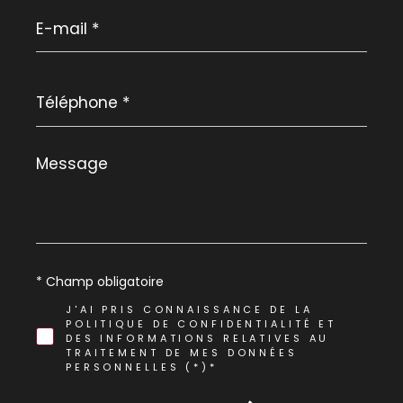
E-
mail
*
Téléphone
*
Message
*
* Champ obligatoire
J'AI PRIS CONNAISSANCE DE LA
POLITIQUE DE CONFIDENTIALITÉ ET
DES INFORMATIONS RELATIVES AU
TRAITEMENT DE MES DONNÉES
PERSONNELLES (*)*