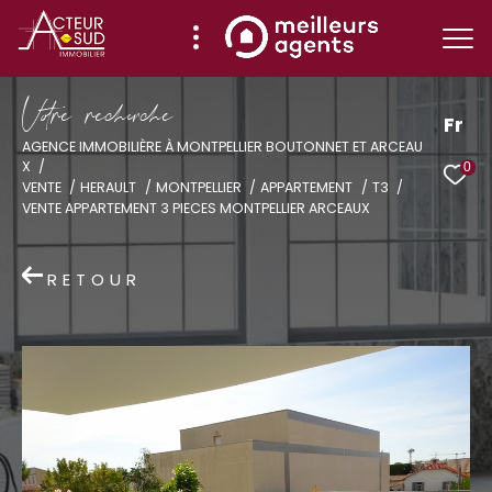
V
o
r
e
r
e
c
e
c
e
Fr
AGENCE IMMOBILIÈRE À MONTPELLIER BOUTONNET ET ARCEAU
X
0
Effectuer une recherche
VENTE
HERAULT
MONTPELLIER
APPARTEMENT
T3
VENTE APPARTEMENT 3 PIECES MONTPELLIER ARCEAUX
et trouver le bien qui correspond à vos
critères
RETOUR
Type
d'offre
Vente
Type
de
Type de bien
bien
Ville