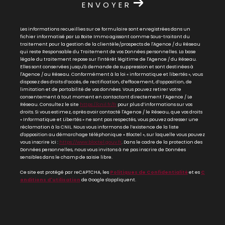
ENVOYER
Les informations recueillies sur ce formulaire sont enregistrées dans un
fichier informatisé par La Boite Immo agissant comme Sous-traitant du
traitement pour la gestion de la clientèle/prospects de l'Agence / du Réseau
qui reste Responsable du Traitement de vos Données personnelles. La base
légale du traitement repose sur l'intérêt légitime de l'Agence / du Réseau.
Elles sont conservées jusqu'à demande de suppression et sont destinées à
l'Agence / au Réseau. Conformément à la loi « informatique et libertés », vous
disposez des droits d’accès, de rectification, d’effacement, d’opposition, de
limitation et de portabilité de vos données. Vous pouvez retirer votre
consentement à tout moment en contactant directement l’Agence / Le
Réseau. Consultez le site
https://cnil.fr/fr
pour plus d’informations sur vos
droits. Si vous estimez, après avoir contacté l'Agence / le Réseau, que vos droits
« Informatique et Libertés » ne sont pas respectés, vous pouvez adresser une
réclamation à la CNIL. Nous vous informons de l’existence de la liste
d'opposition au démarchage téléphonique « Bloctel », sur laquelle vous pouvez
vous inscrire ici :
https://www.bloctel.gouv.fr
. Dans le cadre de la protection des
Données personnelles, nous vous invitons à ne pas inscrire de Données
sensibles dans le champ de saisie libre.
Ce site est protégé par reCAPTCHA, les
Politiques de Confidentialité
et es
C
onditions d'utilisation
de Google s'appliquent.