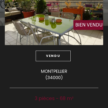
Budget
Budget
Surface
Surface
Pièces
Pièces
VENDU
Référence
MONTPELLIER
(34000)
AFFINER LES CRITÈRES
TERRASSE
PARKING
PISCINE
3 pièces - 68 m²
FILTRER PAR