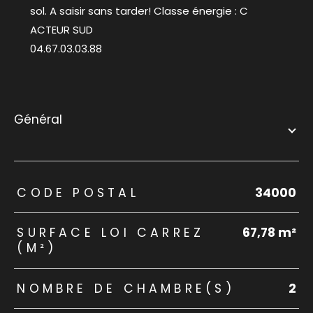
sol. A saisir sans tarder! Classe énergie : C
ACTEUR SUD
04.67.03.03.88
général
TRAD_ZEPHYR_Caracteristique
TRAD_ZEPHYR_Valeurs
CODE POSTAL
34000
SURFACE LOI CARREZ
67,78 m²
(M²)
NOMBRE DE CHAMBRE(S)
2