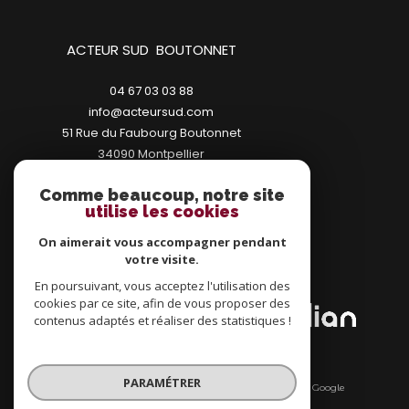
ACTEUR SUD BOUTONNET
04 67 03 03 88
info@acteursud.com
51 Rue du Faubourg Boutonnet
34090
montpellier
Comme beaucoup, notre site
utilise les cookies
On aimerait vous accompagner pendant
votre visite.
ADHÉRENTS
En poursuivant, vous acceptez l'utilisation des
cookies par ce site, afin de vous proposer des
contenus adaptés et réaliser des statistiques !
PARAMÉTRER
© 2026 | Tous droits réservés | Traduction powered by Google
|