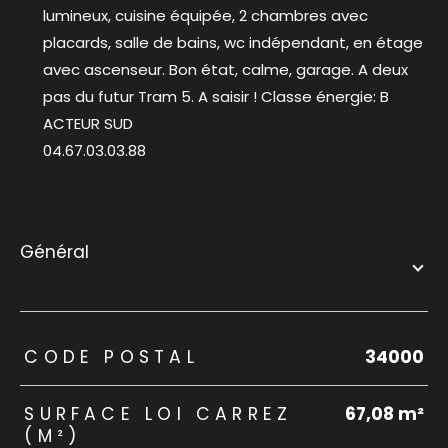
lumineux, cuisine équipée, 2 chambres avec
placards, salle de bains, wc indépendant, en étage
avec ascenseur. Bon état, calme, garage. A deux
pas du futur Tram 5. A saisir ! Classe énergie: B
ACTEUR SUD
04.67.03.03.88
général
TRAD_ZEPHYR_Caracteristique
TRAD_ZEPHYR_Valeurs
CODE POSTAL
34000
SURFACE LOI CARREZ
67,08 m²
(M²)