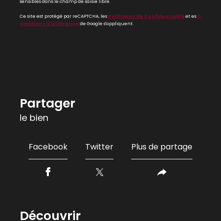
sensibles dans le champ de saisie libre.
Ce site est protégé par reCAPTCHA, les
Politiques de Confidentialité
et es
C
onditions d'utilisation
de Google s'appliquent.
partager
le bien
Facebook
Twitter
Plus de partage
découvrir