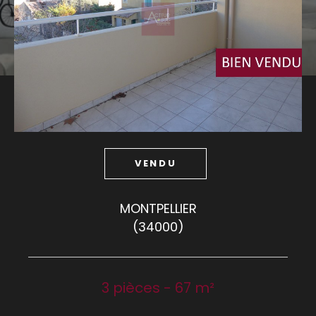
Budget
Budget
Surface
Surface
Pièces
Pièces
VENDU
Référence
MONTPELLIER
(34000)
AFFINER LES CRITÈRES
TERRASSE
PARKING
PISCINE
3 pièces - 67 m²
FILTRER PAR