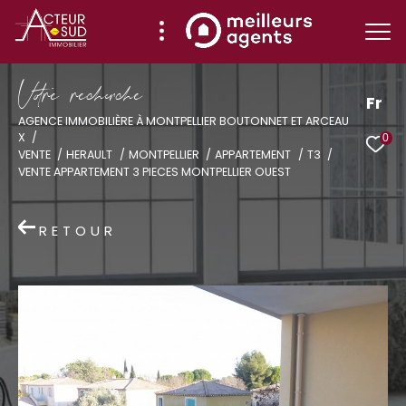
V
o
r
e
r
e
c
e
c
e
Fr
AGENCE IMMOBILIÈRE À MONTPELLIER BOUTONNET ET ARCEAU
X
0
Effectuer une recherche
VENTE
HERAULT
MONTPELLIER
APPARTEMENT
T3
VENTE APPARTEMENT 3 PIECES MONTPELLIER OUEST
et trouver le bien qui correspond à vos
critères
RETOUR
Type
d'offre
Vente
Type
de
Type de bien
bien
Ville