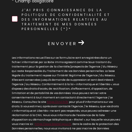
* Champ obligatoire
J'AI PRIS CONNAISSANCE DE LA
POLITIQUE DE CONFIDENTIALITÉ ET
DES INFORMATIONS RELATIVES AU
TRAITEMENT DE MES DONNÉES
PERSONNELLES (*)*
ENVOYER
Les informations recueillies sur ce formulaire sont enregistrées dans un
fichier informatisé par La Boite Immo agissant comme Sous-traitant du
traitement pour la gestion de la clientèle/prospects de l'Agence / du Réseau
qui reste Responsable du Traitement de vos Données personnelles. La base
légale du traitement repose sur l'intérêt légitime de l'Agence / du Réseau.
Elles sont conservées jusqu'à demande de suppression et sont destinées à
l'Agence / au Réseau. Conformément à la loi « informatique et libertés », vous
disposez des droits d’accès, de rectification, d’effacement, d’opposition, de
limitation et de portabilité de vos données. Vous pouvez retirer votre
consentement à tout moment en contactant directement l’Agence / Le
Réseau. Consultez le site
https://cnil.fr/fr
pour plus d’informations sur vos
droits. Si vous estimez, après avoir contacté l'Agence / le Réseau, que vos droits
« Informatique et Libertés » ne sont pas respectés, vous pouvez adresser une
réclamation à la CNIL. Nous vous informons de l’existence de la liste
d'opposition au démarchage téléphonique « Bloctel », sur laquelle vous pouvez
vous inscrire ici :
https://www.bloctel.gouv.fr
. Dans le cadre de la protection des
Données personnelles, nous vous invitons à ne pas inscrire de Données