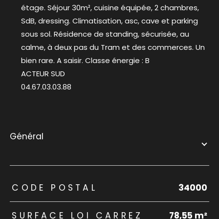
étage. Séjour 30m², cuisine équipée, 2 chambres,
SdB, dressing. Climatisation, asc, cave et parking
sous sol. Résidence de standing, sécurisée, au
calme, à deux pas du Tram et des commerces. Un
bien rare. A saisir. Classe énergie : B
ACTEUR SUD
04.67.03.03.88
général
TRAD_ZEPHYR_Caracteristique
TRAD_ZEPHYR_Valeurs
CODE POSTAL
34000
SURFACE LOI CARREZ
78,55 m²