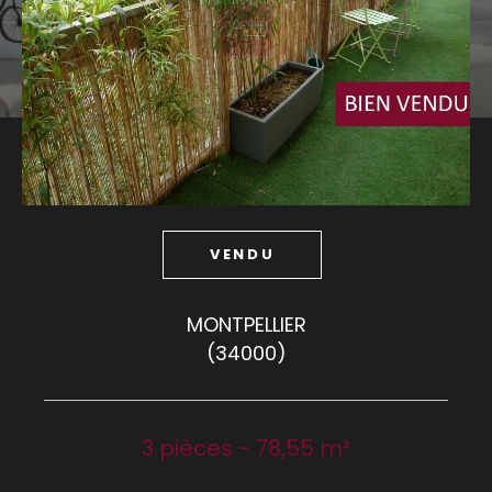
Budget
Budget
Surface
Surface
Pièces
Pièces
VENDU
Référence
MONTPELLIER
(34000)
AFFINER LES CRITÈRES
TERRASSE
PARKING
PISCINE
3 pièces - 78,55 m²
FILTRER PAR