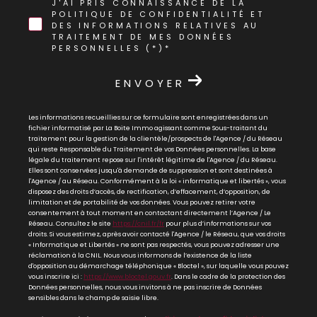
J'AI PRIS CONNAISSANCE DE LA
POLITIQUE DE CONFIDENTIALITÉ ET
DES INFORMATIONS RELATIVES AU
TRAITEMENT DE MES DONNÉES
PERSONNELLES (*)*
ENVOYER
Les informations recueillies sur ce formulaire sont enregistrées dans un
fichier informatisé par La Boite Immo agissant comme Sous-traitant du
traitement pour la gestion de la clientèle/prospects de l'Agence / du Réseau
qui reste Responsable du Traitement de vos Données personnelles. La base
légale du traitement repose sur l'intérêt légitime de l'Agence / du Réseau.
Elles sont conservées jusqu'à demande de suppression et sont destinées à
l'Agence / au Réseau. Conformément à la loi « informatique et libertés », vous
disposez des droits d’accès, de rectification, d’effacement, d’opposition, de
limitation et de portabilité de vos données. Vous pouvez retirer votre
consentement à tout moment en contactant directement l’Agence / Le
Réseau. Consultez le site
https://cnil.fr/fr
pour plus d’informations sur vos
droits. Si vous estimez, après avoir contacté l'Agence / le Réseau, que vos droits
« Informatique et Libertés » ne sont pas respectés, vous pouvez adresser une
réclamation à la CNIL. Nous vous informons de l’existence de la liste
d'opposition au démarchage téléphonique « Bloctel », sur laquelle vous pouvez
vous inscrire ici :
https://www.bloctel.gouv.fr
. Dans le cadre de la protection des
Données personnelles, nous vous invitons à ne pas inscrire de Données
sensibles dans le champ de saisie libre.