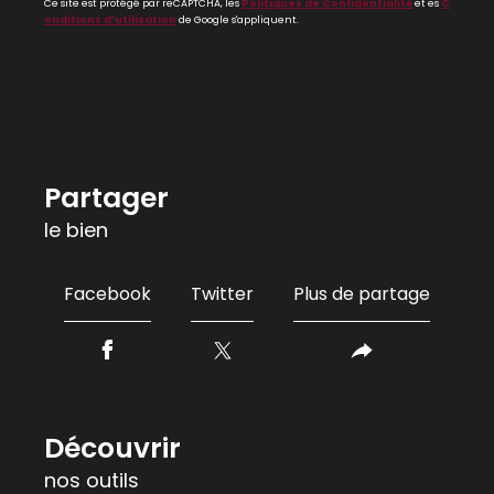
Ce site est protégé par reCAPTCHA, les
Politiques de Confidentialité
et es
C
onditions d'utilisation
de Google s'appliquent.
partager
le bien
Facebook
Twitter
Plus de partage
découvrir
nos outils