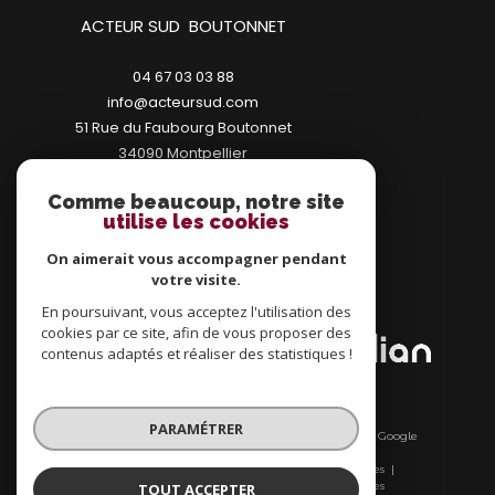
ACTEUR SUD BOUTONNET
04 67 03 03 88
info@acteursud.com
51 Rue du Faubourg Boutonnet
34090
montpellier
Comme beaucoup, notre site
utilise les cookies
On aimerait vous accompagner pendant
votre visite.
ADHÉRENTS
En poursuivant, vous acceptez l'utilisation des
cookies par ce site, afin de vous proposer des
contenus adaptés et réaliser des statistiques !
PARAMÉTRER
© 2026 | Tous droits réservés | Traduction powered by Google
|
Nos honoraires
Plan du site
Mentions légales
Admin
Nos liens
Politique RGPD
Cookies
TOUT ACCEPTER