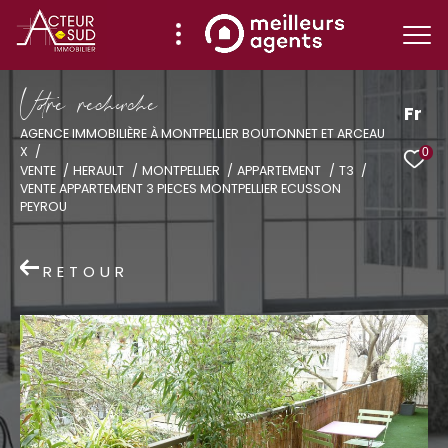
V
o
r
e
r
e
c
e
c
e
Fr
AGENCE IMMOBILIÈRE À MONTPELLIER BOUTONNET ET ARCEAU
X
0
Effectuer une recherche
VENTE
HERAULT
MONTPELLIER
APPARTEMENT
T3
VENTE APPARTEMENT 3 PIECES MONTPELLIER ECUSSON
et trouver le bien qui correspond à vos
PEYROU
critères
RETOUR
Type
d'offre
Vente
Type
de
Type de bien
bien
Ville