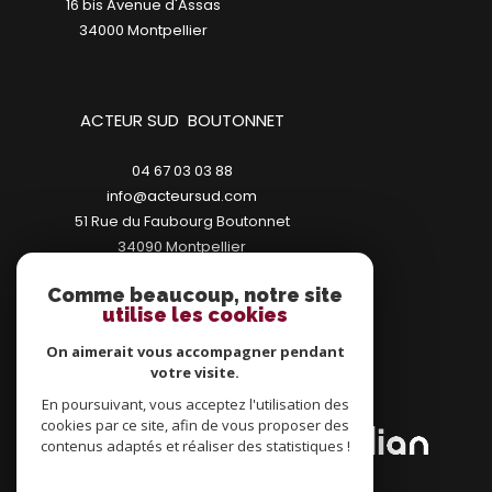
16 bis Avenue d'Assas
34000
montpellier
ACTEUR SUD BOUTONNET
04 67 03 03 88
info@acteursud.com
51 Rue du Faubourg Boutonnet
34090
montpellier
Comme beaucoup, notre site
utilise les cookies
On aimerait vous accompagner pendant
votre visite.
ADHÉRENTS
En poursuivant, vous acceptez l'utilisation des
cookies par ce site, afin de vous proposer des
contenus adaptés et réaliser des statistiques !