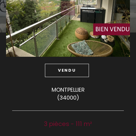
Budget
Budget
Surface
Surface
Pièces
Pièces
VENDU
Référence
MONTPELLIER
(34000)
AFFINER LES CRITÈRES
TERRASSE
PARKING
PISCINE
3 pièces - 111 m²
FILTRER PAR