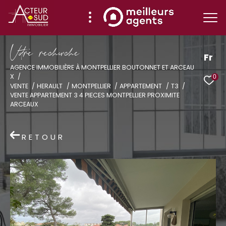
V
o
r
e
r
e
c
e
c
e
Fr
AGENCE IMMOBILIÈRE À MONTPELLIER BOUTONNET ET ARCEAU
X
0
Effectuer une recherche
VENTE
HERAULT
MONTPELLIER
APPARTEMENT
T3
VENTE APPARTEMENT 3 4 PIECES MONTPELLIER PROXIMITE
et trouver le bien qui correspond à vos
ARCEAUX
critères
RETOUR
Type
d'offre
Vente
Type
de
Type de bien
bien
Ville