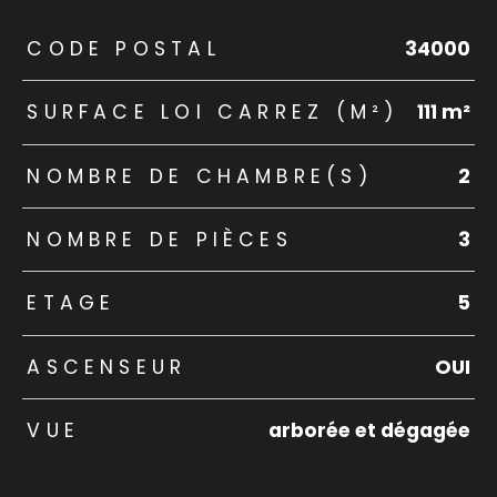
TRAD_ZEPHYR_Caracteristique
TRAD_ZEPHYR_Valeurs
CODE POSTAL
34000
SURFACE LOI CARREZ (M²)
111 m²
NOMBRE DE CHAMBRE(S)
2
NOMBRE DE PIÈCES
3
ETAGE
5
ASCENSEUR
OUI
VUE
arborée et dégagée