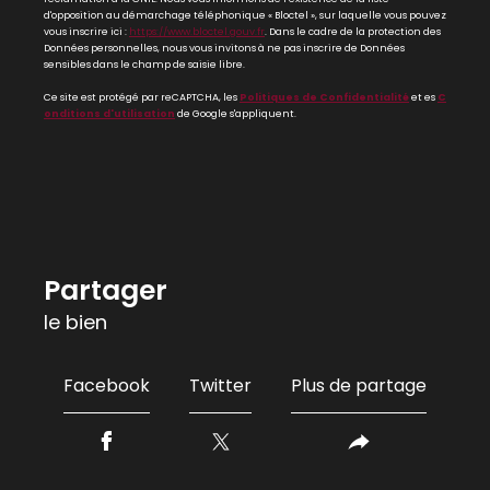
d'opposition au démarchage téléphonique « Bloctel », sur laquelle vous pouvez
vous inscrire ici :
https://www.bloctel.gouv.fr
. Dans le cadre de la protection des
Données personnelles, nous vous invitons à ne pas inscrire de Données
sensibles dans le champ de saisie libre.
Ce site est protégé par reCAPTCHA, les
Politiques de Confidentialité
et es
C
onditions d'utilisation
de Google s'appliquent.
partager
le bien
Facebook
Twitter
Plus de partage