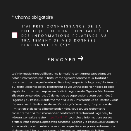
* Champ obligatoire
J'AI PRIS CONNAISSANCE DE LA
POLITIQUE DE CONFIDENTIALITÉ ET
DES INFORMATIONS RELATIVES AU
TRAITEMENT DE MES DONNÉES
PERSONNELLES (*)*
ENVOYER
Les informations recueillies sur ce formulaire sont enregistrées dans un
fichier informatisé par La Boite Immo agissant comme Sous-traitant du
traitement pour la gestion de la clientèle/prospects de l'Agence / du Réseau
qui reste Responsable du Traitement de vos Données personnelles. La base
légale du traitement repose sur l'intérêt légitime de l'Agence / du Réseau.
Elles sont conservées jusqu'à demande de suppression et sont destinées à
l'Agence / au Réseau. Conformément à la loi « informatique et libertés », vous
disposez des droits d’accès, de rectification, d’effacement, d’opposition, de
limitation et de portabilité de vos données. Vous pouvez retirer votre
consentement à tout moment en contactant directement l’Agence / Le
Réseau. Consultez le site
https://cnil.fr/fr
pour plus d’informations sur vos
droits. Si vous estimez, après avoir contacté l'Agence / le Réseau, que vos droits
« Informatique et Libertés » ne sont pas respectés, vous pouvez adresser une
réclamation à la CNIL. Nous vous informons de l’existence de la liste