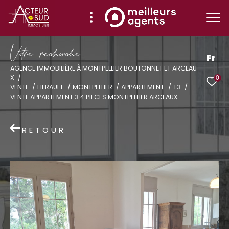
V
o
r
e
r
e
c
e
c
e
Fr
AGENCE IMMOBILIÈRE À MONTPELLIER BOUTONNET ET ARCEAU
X
0
Effectuer une recherche
VENTE
HERAULT
MONTPELLIER
APPARTEMENT
T3
VENTE APPARTEMENT 3 4 PIECES MONTPELLIER ARCEAUX
et trouver le bien qui correspond à vos
critères
RETOUR
Type
d'offre
Vente
Type
de
Type de bien
bien
Ville