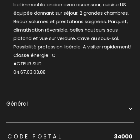
bel immeuble ancien avec ascenseur, cuisine US
équipée donnant sur séjour, 2 grandes chambres.
Beaux volumes et prestations soignées. Parquet,
climatisation réversible, belles hauteurs sous
plafond et vue sur verdure. Cave au sous-sol.
Possibilité profession libérale. A visiter rapidement!
Classe énergie : C
ACTEUR SUD
04.67.03.03.88
général
TRAD_ZEPHYR_Caracteristique
TRAD_ZEPHYR_Valeurs
CODE POSTAL
34000