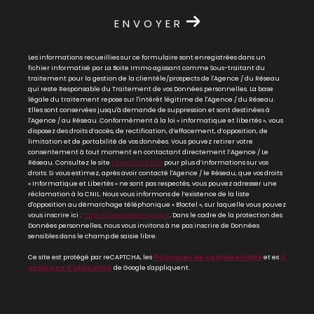
ENVOYER
Les informations recueillies sur ce formulaire sont enregistrées dans un
fichier informatisé par La Boite Immo agissant comme Sous-traitant du
traitement pour la gestion de la clientèle/prospects de l'Agence / du Réseau
qui reste Responsable du Traitement de vos Données personnelles. La base
légale du traitement repose sur l'intérêt légitime de l'Agence / du Réseau.
Elles sont conservées jusqu'à demande de suppression et sont destinées à
l'Agence / au Réseau. Conformément à la loi « informatique et libertés », vous
disposez des droits d’accès, de rectification, d’effacement, d’opposition, de
limitation et de portabilité de vos données. Vous pouvez retirer votre
consentement à tout moment en contactant directement l’Agence / Le
Réseau. Consultez le site
https://cnil.fr/fr
pour plus d’informations sur vos
droits. Si vous estimez, après avoir contacté l'Agence / le Réseau, que vos droits
« Informatique et Libertés » ne sont pas respectés, vous pouvez adresser une
réclamation à la CNIL. Nous vous informons de l’existence de la liste
d'opposition au démarchage téléphonique « Bloctel », sur laquelle vous pouvez
vous inscrire ici :
https://www.bloctel.gouv.fr
. Dans le cadre de la protection des
Données personnelles, nous vous invitons à ne pas inscrire de Données
sensibles dans le champ de saisie libre.
Ce site est protégé par reCAPTCHA, les
Politiques de Confidentialité
et es
C
onditions d'utilisation
de Google s'appliquent.