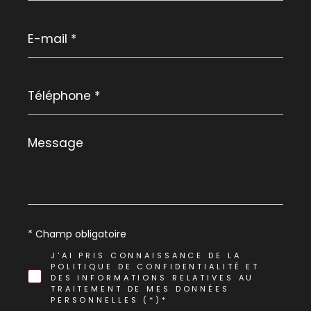
E-
mail
*
Téléphone
*
Message
*
* Champ obligatoire
J'AI PRIS CONNAISSANCE DE LA
POLITIQUE DE CONFIDENTIALITÉ ET
DES INFORMATIONS RELATIVES AU
TRAITEMENT DE MES DONNÉES
PERSONNELLES (*)*