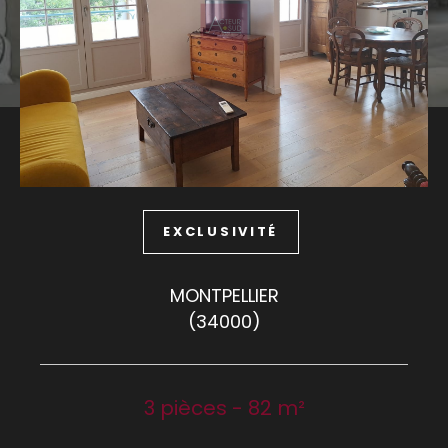
Budget
Budget
Surface
Surface
Pièces
Pièces
EXCLUSIVITÉ
Référence
MONTPELLIER
(34000)
AFFINER LES CRITÈRES
TERRASSE
PARKING
PISCINE
3 pièces - 82 m²
FILTRER PAR