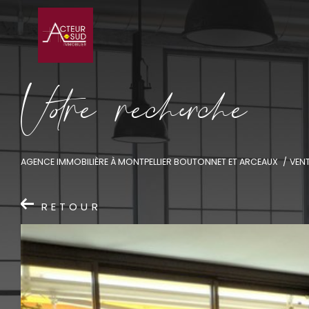
V
o
r
e
r
e
c
e
c
e
AGENCE IMMOBILIÈRE À MONTPELLIER BOUTONNET ET ARCEAUX
VEN
RETOUR