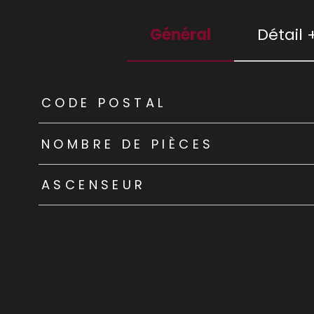
Général
Détail 
TRAD_ZEPHYR_Caracteristique
TRAD_ZEPHYR_Valeu
CODE POSTAL
NOMBRE DE PIÈCES
ASCENSEUR