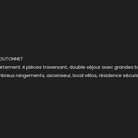
BOUTONNET
tement 4 pièces traversant, double séjour avec grandes bai
mbreux rangements, ascenseur, local vélos, résidence sécuri