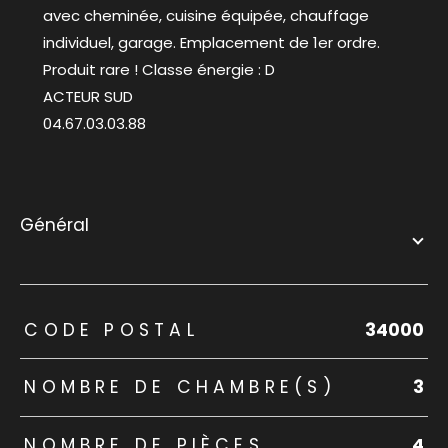
avec cheminée, cuisine équipée, chauffage
individuel, garage. Emplacement de 1er ordre.
Produit rare ! Classe énergie : D
ACTEUR SUD
04.67.03.03.88
général
TRAD_ZEPHYR_Caracteristique
TRAD_ZEPHYR_Valeurs
CODE POSTAL
34000
NOMBRE DE CHAMBRE(S)
3
NOMBRE DE PIÈCES
4