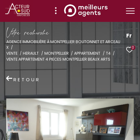
V
o
r
e
r
e
c
e
c
e
Fr
AGENCE IMMOBILIÈRE À MONTPELLIER BOUTONNET ET ARCEAU
X
0
Effectuer une recherche
VENTE
HERAULT
MONTPELLIER
APPARTEMENT
T4
VENTE APPARTEMENT 4 PIECES MONTPELLIER BEAUX ARTS
et trouver le bien qui correspond à vos
critères
RETOUR
Type
d'offre
Vente
Type
de
Type de bien
bien
Ville