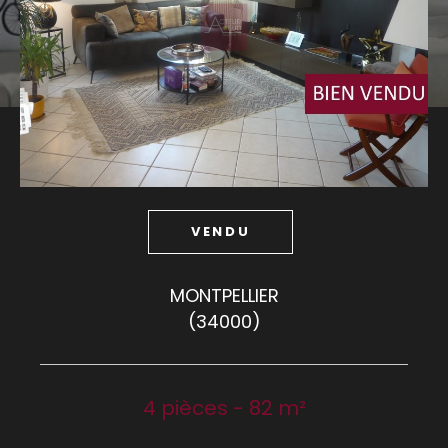
Budget
Budget
Surface
Surface
Pièces
Pièces
VENDU
Référence
MONTPELLIER
(34000)
AFFINER LES CRITÈRES
TERRASSE
PARKING
PISCINE
4 pièces - 82 m²
FILTRER PAR