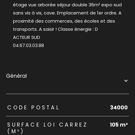
étage vue arborée séjour double 36m² expo sud
sans vis à vis, cave. Emplacement de 1er ordre. A
proximité des commerces, des écoles et des
transports. A saisir ! Classe énergie : D
ACTEUR SUD
04.67.03.03.88
général
TRAD_ZEPHYR_Caracteristique
TRAD_ZEPHYR_Valeurs
CODE POSTAL
34000
SURFACE LOI CARREZ
105 m²
(M²)