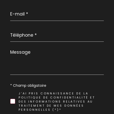
E-
mail
*
Téléphone
*
Message
*
* Champ obligatoire
J'AI PRIS CONNAISSANCE DE LA
POLITIQUE DE CONFIDENTIALITÉ ET
DES INFORMATIONS RELATIVES AU
TRAITEMENT DE MES DONNÉES
PERSONNELLES (*)*