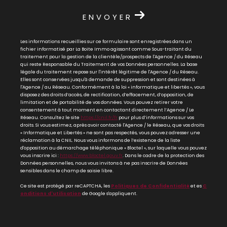
ENVOYER
Les informations recueillies sur ce formulaire sont enregistrées dans un
fichier informatisé par La Boite Immo agissant comme Sous-traitant du
traitement pour la gestion de la clientèle/prospects de l'Agence / du Réseau
qui reste Responsable du Traitement de vos Données personnelles. La base
légale du traitement repose sur l'intérêt légitime de l'Agence / du Réseau.
Elles sont conservées jusqu'à demande de suppression et sont destinées à
l'Agence / au Réseau. Conformément à la loi « informatique et libertés », vous
disposez des droits d’accès, de rectification, d’effacement, d’opposition, de
limitation et de portabilité de vos données. Vous pouvez retirer votre
consentement à tout moment en contactant directement l’Agence / Le
Réseau. Consultez le site
https://cnil.fr/fr
pour plus d’informations sur vos
droits. Si vous estimez, après avoir contacté l'Agence / le Réseau, que vos droits
« Informatique et Libertés » ne sont pas respectés, vous pouvez adresser une
réclamation à la CNIL. Nous vous informons de l’existence de la liste
d'opposition au démarchage téléphonique « Bloctel », sur laquelle vous pouvez
vous inscrire ici :
https://www.bloctel.gouv.fr
. Dans le cadre de la protection des
Données personnelles, nous vous invitons à ne pas inscrire de Données
sensibles dans le champ de saisie libre.
Ce site est protégé par reCAPTCHA, les
Politiques de Confidentialité
et es
C
onditions d'utilisation
de Google s'appliquent.