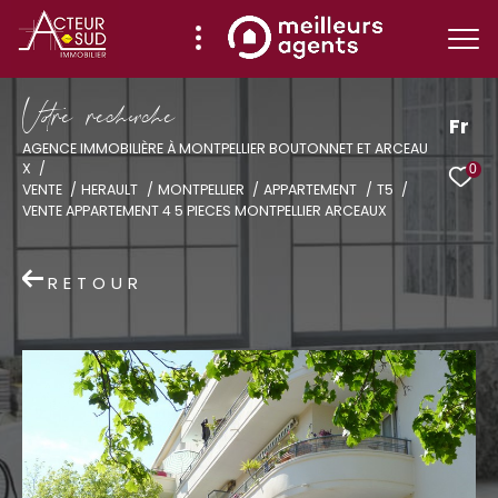
V
o
r
e
r
e
c
e
c
e
Fr
AGENCE IMMOBILIÈRE À MONTPELLIER BOUTONNET ET ARCEAU
X
0
Effectuer une recherche
VENTE
HERAULT
MONTPELLIER
APPARTEMENT
T5
VENTE APPARTEMENT 4 5 PIECES MONTPELLIER ARCEAUX
et trouver le bien qui correspond à vos
critères
RETOUR
Type
d'offre
Vente
Type
de
Type de bien
bien
Ville