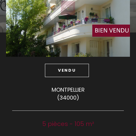
Budget
Budget
Surface
Surface
Pièces
Pièces
VENDU
Référence
MONTPELLIER
(34000)
AFFINER LES CRITÈRES
TERRASSE
PARKING
PISCINE
5 pièces - 105 m²
FILTRER PAR