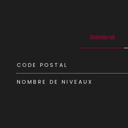
Général
TRAD_ZEPHYR_Caracteristique
TRAD_ZEPHYR_Valeu
CODE POSTAL
NOMBRE DE NIVEAUX