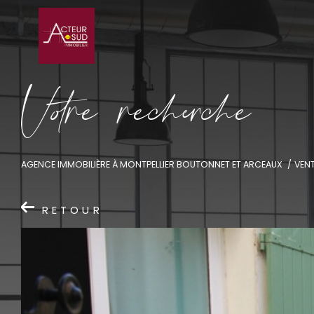
V
o
r
e
r
e
c
e
c
e
AGENCE IMMOBILIÈRE À MONTPELLIER BOUTONNET ET ARCEAUX
VEN
RETOUR