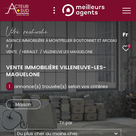
V
o
r
e
r
e
c
e
c
e
Fr
AGENCE IMMOBILIÈRE À MONTPELLIER BOUTONNET ET ARCEAU
X
0
Effectuer une recherche
VENTE
HERAULT
VILLENEUVE LES MAGUELONE
et trouver le bien qui correspond à vos
critères
VENTE IMMOBILIÈRE VILLENEUVE-LES-
MAGUELONE
Type
1
annonce(s) trouvée(s) selon vos critères
d'offre
Vente
Maison
Type
de
Type de bien
bien
Tri par
Ville
Du plus cher au moins cher