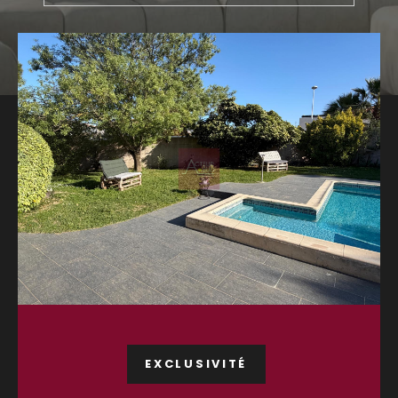
Budget
Budget
Surface
Surface
Pièces
Pièces
Référence
AFFINER LES CRITÈRES
TERRASSE
PARKING
PISCINE
EXCLUSIVITÉ
FILTRER PAR