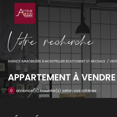
V
o
r
e
r
e
c
e
c
e
AGENCE IMMOBILIÈRE À MONTPELLIER BOUTONNET ET ARCEAUX
VEN
APPARTEMENT À VENDRE
0
annonce(s) trouvée(s) selon vos critères