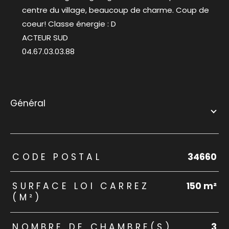
centre du village, beaucoup de charme. Coup de
coeur! Classe énergie : D
ACTEUR SUD
04.67.03.03.88
général
TRAD_ZEPHYR_Caracteristique
TRAD_ZEPHYR_Valeurs
CODE POSTAL
34660
SURFACE LOI CARREZ
150 m²
(M²)
NOMBRE DE CHAMBRE(S)
3