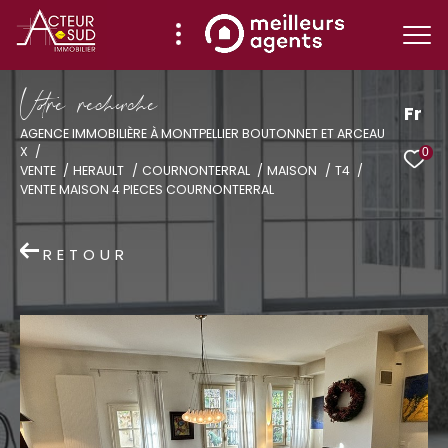
V
o
r
e
r
e
c
e
c
e
Fr
AGENCE IMMOBILIÈRE À MONTPELLIER BOUTONNET ET ARCEAU
X
0
Effectuer une recherche
VENTE
HERAULT
COURNONTERRAL
MAISON
T4
VENTE MAISON 4 PIECES COURNONTERRAL
et trouver le bien qui correspond à vos
critères
RETOUR
Type
d'offre
Vente
Type
de
Type de bien
bien
Ville