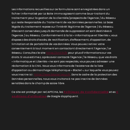
Les informations recueillies sur ce formulaire sont enregistrées dans un
fichier informatisé par La Boite Immo agissant comme Sous-traitant du
traitement pour la gestion de la clientèle/prospects de l'Agence / du Réseau
qui reste Responsable du Traitement de vos Données personnelles. La base
légale du traitement repose sur l'intérêt légitime de l'Agence / du Réseau.
Elles sont conservées jusqu'à demande de suppression et sont destinées à
l'Agence / au Réseau. Conformément à la loi « informatique et libertés », vous
disposez des droits d’accès, de rectification, d’effacement, d’opposition, de
limitation et de portabilité de vos données. Vous pouvez retirer votre
consentement à tout moment en contactant directement l’Agence / Le
Réseau. Consultez le site
https://cnil.fr/fr
pour plus d’informations sur vos
droits. Si vous estimez, après avoir contacté l'Agence / le Réseau, que vos droits
« Informatique et Libertés » ne sont pas respectés, vous pouvez adresser une
réclamation à la CNIL. Nous vous informons de l’existence de la liste
d'opposition au démarchage téléphonique « Bloctel », sur laquelle vous pouvez
vous inscrire ici :
https://www.bloctel.gouv.fr
. Dans le cadre de la protection des
Données personnelles, nous vous invitons à ne pas inscrire de Données
sensibles dans le champ de saisie libre.
Ce site est protégé par reCAPTCHA, les
Politiques de Confidentialité
et es
C
onditions d'utilisation
de Google s'appliquent.