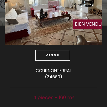
Budget
Budget
Surface
Surface
Pièces
Pièces
VENDU
Référence
COURNONTERRAL
(34660)
AFFINER LES CRITÈRES
TERRASSE
PARKING
PISCINE
4 pièces - 160 m²
FILTRER PAR