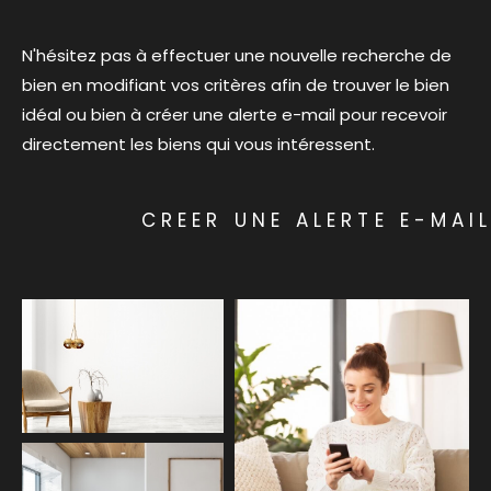
Budget
N'hésitez pas à effectuer une nouvelle recherche de
Budget
bien en modifiant vos critères afin de trouver le bien
idéal ou bien à créer une alerte e-mail pour recevoir
Surface
Surface
directement les biens qui vous intéressent.
Pièces
Pièces
CREER UNE ALERTE E-MAI
Référence
AFFINER LES CRITÈRES
TERRASSE
PARKING
PISCINE
FILTRER PAR