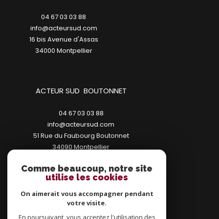
04 67 03 03 88
info@acteursud.com
16 bis Avenue d'Assas
34000
montpellier
ACTEUR SUD BOUTONNET
04 67 03 03 88
info@acteursud.com
51 Rue du Faubourg Boutonnet
34090
montpellier
Comme beaucoup, notre site
utilise les cookies
On aimerait vous accompagner pendant
votre visite.
ADHÉRENTS
En poursuivant, vous acceptez l'utilisation des